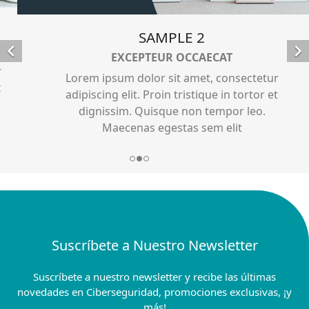
SAMPLE 2


EXCEPTEUR OCCAECAT
Lorem ipsum dolor sit amet, consectetur
adipiscing elit. Proin tristique in tortor et
dignissim. Quisque non tempor leo.
Maecenas egestas sem elit
Suscríbete a Nuestro Newsletter
Suscríbete a nuestro newsletter y recibe las últimas
novedades en Ciberseguridad, promociones exclusivas, ¡y
más!